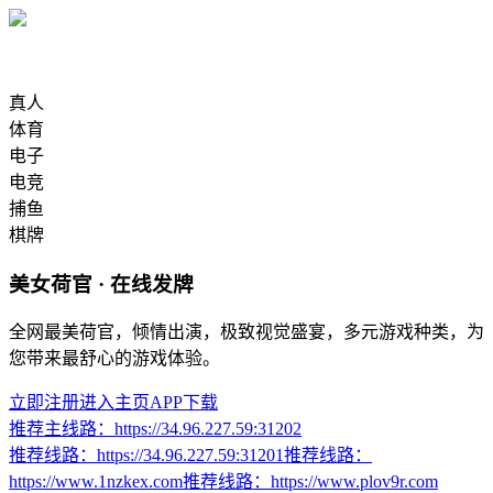
真人
体育
电子
电竞
捕鱼
棋牌
美女荷官 · 在线发牌
全网最美荷官，倾情出演，极致视觉盛宴，多元游戏种类，为
您带来最舒心的游戏体验。
立即注册
进入主页
APP下载
推荐主线路：
https://34.96.227.59:31202
推荐线路：
https://34.96.227.59:31201
推荐线路：
https://www.1nzkex.com
推荐线路：
https://www.plov9r.com