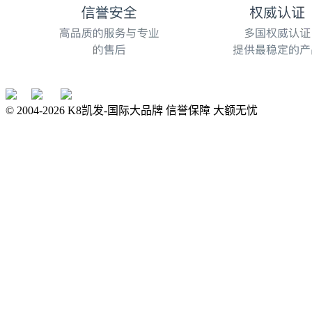
© 2004-
2026
K8凯发-国际大品牌 信誉保障 大额无忧