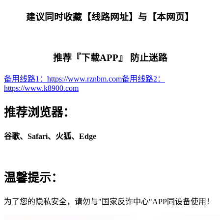
建议同时收藏【线路网址】与【本网页】
推荐『下载APP』 防止迷路
备用线路
1
：
https://www.rznbm.com
备用线路
2
：
https://www.k8900.com
推荐浏览器：
谷歌、Safari、火狐、Edge
温馨提示：
为了您的隐私安全，请勿与"国家反诈中心"APP同设备使用！