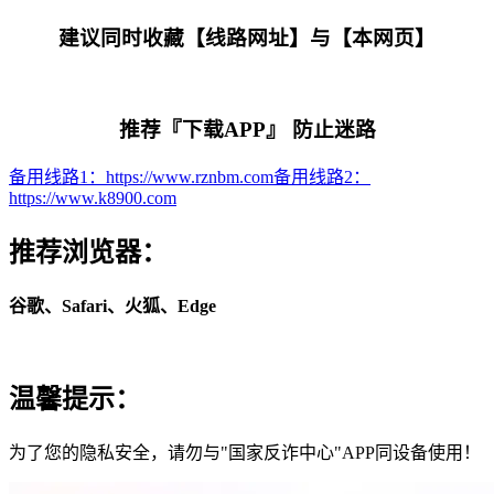
建议同时收藏【线路网址】与【本网页】
推荐『下载APP』 防止迷路
备用线路
1
：
https://www.rznbm.com
备用线路
2
：
https://www.k8900.com
推荐浏览器：
谷歌、Safari、火狐、Edge
温馨提示：
为了您的隐私安全，请勿与"国家反诈中心"APP同设备使用！