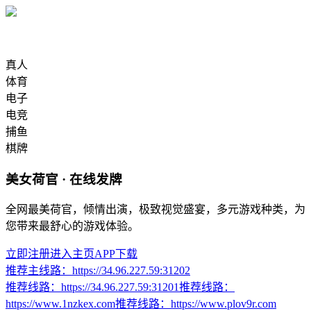
真人
体育
电子
电竞
捕鱼
棋牌
美女荷官 · 在线发牌
全网最美荷官，倾情出演，极致视觉盛宴，多元游戏种类，为
您带来最舒心的游戏体验。
立即注册
进入主页
APP下载
推荐主线路：
https://34.96.227.59:31202
推荐线路：
https://34.96.227.59:31201
推荐线路：
https://www.1nzkex.com
推荐线路：
https://www.plov9r.com