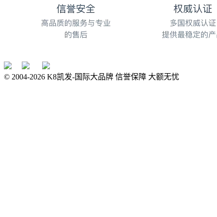
© 2004-
2026
K8凯发-国际大品牌 信誉保障 大额无忧